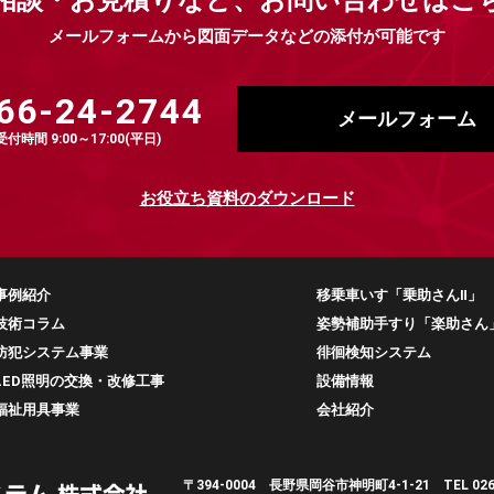
相談・お見積りなど、
お問い合わせはこ
メールフォームから図面データなどの添付が可能です
66-24-2744
メールフォーム
受付時間 9:00～17:00(平日)
お役立ち資料のダウンロード
事例紹介
移乗車いす「乗助さんⅡ」
技術コラム
姿勢補助手すり「楽助さん
防犯システム事業
徘徊検知システム
LED照明の交換・改修工事
設備情報
福祉用具事業
会社紹介
〒394-0004 長野県岡谷市神明町4-1-21
TEL 02