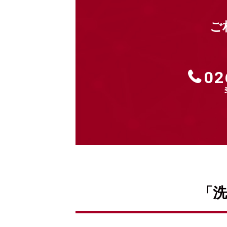
ご
02
「洗