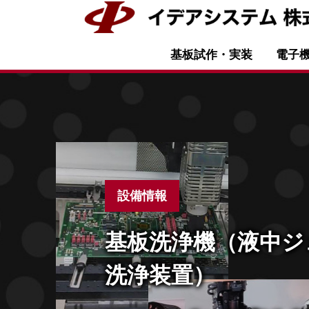
基板試作・実装
電子
設備情報
基板洗浄機（液中ジ
洗浄装置）