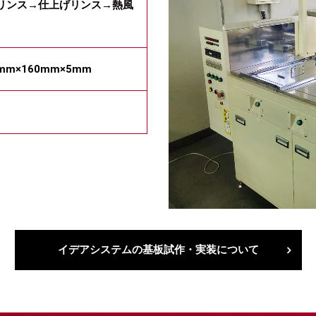
リンス→仕上げリンス→熱風
mm×160mm×5mm
イデアシステムの基板試作・実装について